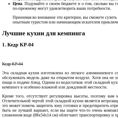
Цена
. Подумайте о своем бюджете и о том, сколько вы 
по-прежнему могут удовлетворить ваши потребности.
Принимая во внимание эти критерии, вы сможете сузить 
опытным туристом или начинающим искателем приключен
Лучшие кухни для кемпинга
1. Кедр KP-04
Кедр KP-04
Эта складная кухня изготовлена из легкого алюминиевого сп
обслуживать модель даже на открытом воздухе. Хотя она не 
пищи и подачи блюд. Одним из недостатков этой складной кухн
кемпинге в особенно влажной или дождливой местности.
Кроме того, отсутствует регулировка высоты, поэтому вам 
Отличительной чертой этой складной кухни является ветрозащи
это может помочь защитить зону готовки и предотвратить отриц
быть не лучший вариант, если вы ищете что-то очень компак
сложенном виде (88x54x14 см) облегчают транспортировку и х