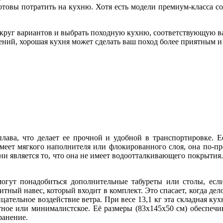
готовы потратить на кухню. Хотя есть модели премиум-класса с
круг вариантов и выбрать походную кухню, соответствующую ва
ий, хорошая кухня может сделать ваш поход более приятным и
лава, что делает ее прочной и удобной в транспортировке. Е
имеет мягкого наполнителя или флокированного слоя, она по-п
и является то, что она не имеет водоотталкивающего покрытия. Э
могут понадобиться дополнительные табуреты или столы, есл
тный навес, который входит в комплект. Это спасает, когда дел
ательное воздействие ветра. При весе 13,1 кг эта складная кух
тное или минималистское. Её размеры (83x145x50 см) обеспечи
ранение.