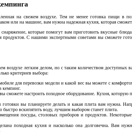
кемпинга
вленная на свежем воздухе. Тем не менее готовка пищи в по
кзаком или на машине, вам нужна надежная кухня, которая смож
 снаряжение, которые помогут вам приготовить вкусные блюда
я продуктов. С нашими экспертными советами вы сможете гото
ем воздухе легким делом, но с таким количеством доступных ва
лько критериев выбора:
томобиле для перевозки модели и какой вес вы можете с комфорто
в кемпинг.
 вы сможете настроить походное оборудование. Кухня, которую п
п готовки вы планируете делать и какая плита вам нужна. Нап
о быстро вскипятить воду, лучшим выбором станет плита.
азмещения посуды, столовых приборов и продуктов. Некоторы
сделана походная кухня и насколько она долговечна. Вам нуж
.