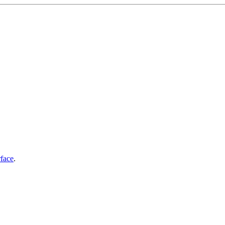
face
.