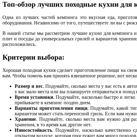
Топ-обзор лучших походные кухни для 
Одна из лучших частей кемпинга это вкусная еда, пригото
оборудования. Независимо от того, путешествуете ли вы с рю
В нашей статье мы рассмотрим лучшие кухни для кемпинга и
плит и посуды до универсальных грилей и вариантов хранени
расположились.
Критерии выбора:
Хорошая походная кухня сделает приготовление пищи на свеж
вам. Чтобы помочь вам принять взвешенное решение, вот неско
Размер и вес
. Подумайте, сколько места у вас есть в ав
у вас мало места или вы планируете отправиться в поход 
Время установки
. Подумайте, насколько быстро и легко
прибываете в кемпинг поздно днем.
Варианты приготовления пищи
. Подумайте, какой ти
вариантом может стать переносной гриль. Если вам нужн
Хранение
. Подумайте, сколько места вам нужно для р
хранения, в то время как другие нет.
Износостойкость
. Подумайте, насколько качественно 
открытом воздухе, которая прослужит вам много походов