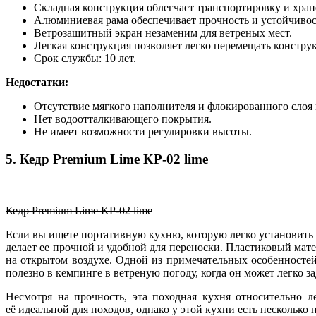
Складная конструкция облегчает транспортировку и хран
Алюминиевая рама обеспечивает прочность и устойчивос
Ветрозащитный экран незаменим для ветреных мест.
Легкая конструкция позволяет легко перемещать констру
Срок службы: 10 лет.
Недостатки:
Отсутствие мягкого наполнителя и флокированного слоя 
Нет водоотталкивающего покрытия.
Не имеет возможности регулировки высоты.
5. Кедр Premium Lime KP-02 lime
Кедр Premium Lime KP-02 lime
Если вы ищете портативную кухню, которую легко установить и
делает ее прочной и удобной для переноски. Пластиковый мате
на открытом воздухе. Одной из примечательных особенностей
полезно в кемпинге в ветреную погоду, когда он может легко за
Несмотря на прочность, эта походная кухня относительно л
её идеальной для походов, однако у этой кухни есть несколько 