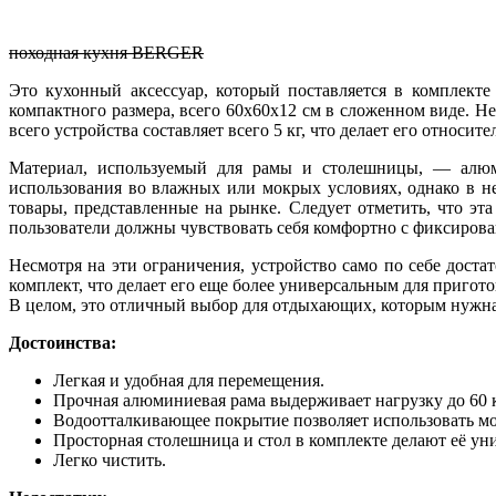
походная кухня BERGER
Это кухонный аксессуар, который поставляется в комплекте
компактного размера, всего 60x60x12 см в сложенном виде. Н
всего устройства составляет всего 5 кг, что делает его относи
Материал, используемый для рамы и столешницы, — алюми
использования во влажных или мокрых условиях, однако в не
товары, представленные на рынке. Следует отметить, что эт
пользователи должны чувствовать себя комфортно с фиксирова
Несмотря на эти ограничения, устройство само по себе доста
комплект, что делает его еще более универсальным для пригот
В целом, это отличный выбор для отдыхающих, которым нужна
Достоинства:
Легкая и удобная для перемещения.
Прочная алюминиевая рама выдерживает нагрузку до 60 к
Водоотталкивающее покрытие позволяет использовать мо
Просторная столешница и стол в комплекте делают её ун
Легко чистить.