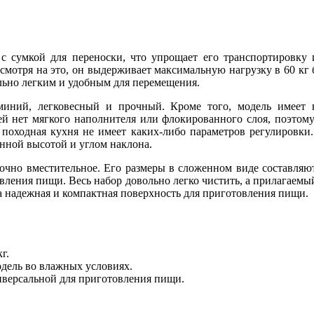
 с сумкой для переноски, что упрощает его транспортировку 
есмотря на это, он выдерживает максимальную нагрузку в 60 кг
тельно легким и удобным для перемещения.
ний, легковесный и прочный. Кроме того, модель имеет в
й нет мягкого наполнителя или флокированного слоя, поэтому 
а походная кухня не имеет каких-либо параметров регулировк
нной высотой и углом наклона.
точно вместительное. Его размеры в сложенном виде составляю
овления пищи. Весь набор довольно легко чистить, а прилагаемы
 надежная и компактная поверхность для приготовления пищи.
г.
дель во влажных условиях.
иверсальной для приготовления пищи.