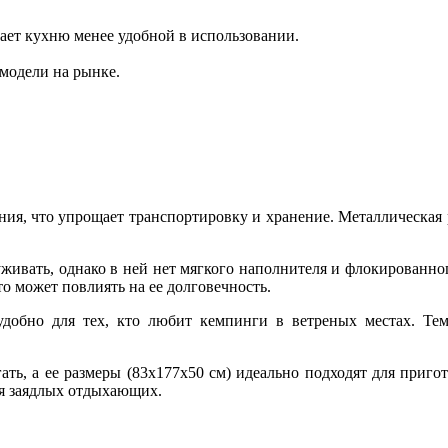
лает кухню менее удобной в использовании.
 модели на рынке.
ия, что упрощает транспортировку и хранение. Металлическая ра
уживать, однако в ней нет мягкого наполнителя и флокированно
о может повлиять на ее долговечность.
добно для тех, кто любит кемпинги в ветреных местах. Тем
игать, а ее размеры (83x177x50 см) идеально подходят для при
ля заядлых отдыхающих.