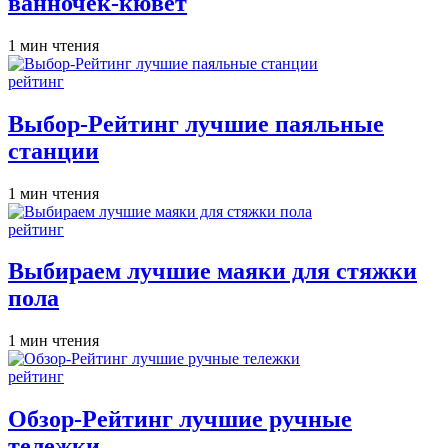
ванночек-кювет
Расчётное
1 мин чтения
время
чтения
Опубликовано
рейтинг
в
Выбор-Рейтинг лучшие паяльные
станции
Расчётное
1 мин чтения
время
чтения
Опубликовано
рейтинг
в
Выбираем лучшие маяки для стяжки
пола
Расчётное
1 мин чтения
время
чтения
Опубликовано
рейтинг
в
Обзор-Рейтинг лучшие ручные
тележки