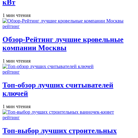
кВт
Расчётное
1 мин чтения
время
чтения
Опубликовано
рейтинг
в
Обзор-Рейтинг лучшие кровельные
компании Москвы
Расчётное
1 мин чтения
время
чтения
Опубликовано
рейтинг
в
Топ-обзор лучших считывателей
ключей
Расчётное
1 мин чтения
время
чтения
Опубликовано
рейтинг
в
Топ-выбор лучших строительных