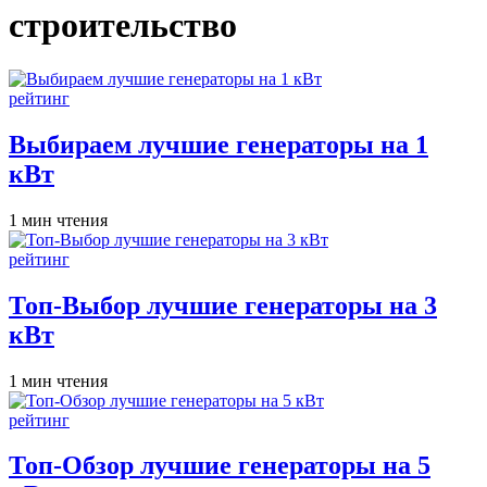
строительство
Опубликовано
рейтинг
в
Выбираем лучшие генераторы на 1
кВт
Расчётное
1 мин чтения
время
чтения
Опубликовано
рейтинг
в
Топ-Выбор лучшие генераторы на 3
кВт
Расчётное
1 мин чтения
время
чтения
Опубликовано
рейтинг
в
Топ-Обзор лучшие генераторы на 5