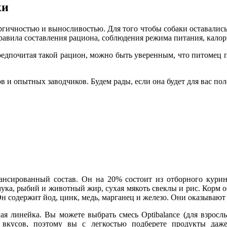
ки
ргичностью и выносливостью. Для того чтобы собаки оставалис
равила составления рациона, соблюдения режима питания, калори
редпочитая такой рацион, можно быть уверенным, что питомец 
и опытных заводчиков. Будем рады, если она будет для вас пол
ансированный состав. Он на 20% состоит из отборного курино
мука, рыбий и животный жир, сухая мякоть свеклы и рис. Корм 
). Он содержит йод, цинк, медь, марганец и железо. Они оказыва
я линейка. Вы можете выбрать смесь Optibalance (для взрослых 
р вкусов, поэтому вы с легкостью подберете продукты даж