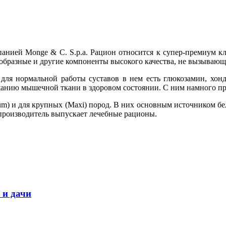
нией Monge & C. S.p.a. Рацион относится к супер-премиум клас
образные и другие компоненты высокого качества, не вызывающ
ля нормальной работы суставов в нем есть глюкозамин, хондр
анию мышечной ткани в здоровом состоянии. С ним намного пр
um) и для крупных (Maxi) пород. В них основным источником бе
производитель выпускает лечебные рационы.
 и дачи