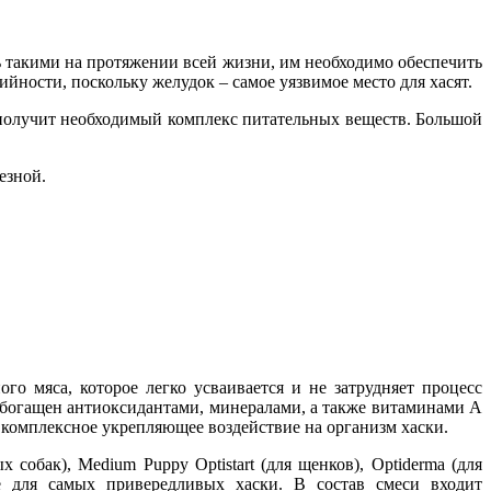
ь такими на протяжении всей жизни, им необходимо обеспечить
йности, поскольку желудок – самое уязвимое место для хасят.
получит необходимый комплекс питательных веществ. Большой
езной.
го мяса, которое легко усваивается и не затрудняет процесс
обогащен антиоксидантами, минералами, а также витаминами A
ют комплексное укрепляющее воздействие на организм хаски.
собак), Medium Puppy Optistart (для щенков), Optiderma (для
е для самых привередливых хаски. В состав смеси входит