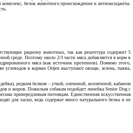
 комплекс, белок животного происхождения и антиоксиданты.
ть.
ветствующие рациону животных, так как рецептура содержит 5
ной среде. Поэтому около 2/3 части мяса добавляется в корм в
гидрированного мяса (как источник протеинов). Помимо этого,
 углеводов в кормах Orijen выступают овощи, зелень, тыква,
дейка), редким белком – уткой, олениной, козлятиной, кабаном
одов и жиров. Пожилым собакам подойдет линейка Senior Dog с
 весьма привередливым питомцам. Единственная искусственная
ходят для хаски, ведь содержат много натурального белка и не