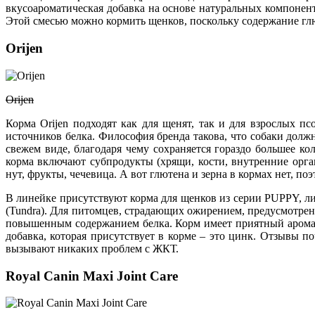
вкусоароматическая добавка на основе натуральных компоне
Этой смесью можно кормить щенков, поскольку содержание гл
Orijen
Orijen
Корма Orijen подходят как для щенят, так и для взрослых п
источников белка. Философия бренда такова, что собаки должн
свежем виде, благодаря чему сохраняется гораздо большее ко
корма включают субпродукты (хрящи, кости, внутренние орга
нут, фрукты, чечевица. А вот глютена и зерна в кормах нет, п
В линейке присутствуют корма для щенков из серии PUPPY, лин
(Tundra). Для питомцев, страдающих ожирением, предусмотрен
повышенным содержанием белка. Корм имеет приятный аромат 
добавка, которая присутствует в корме – это цинк. Отзывы по
вызывают никаких проблем с ЖКТ.
Royal Canin Maxi Joint Care