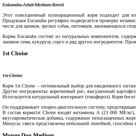
Eukanuba Adult Medium Breed
Этот повседневный полнорационный корм подходит для взр
Продукция Eucanuba регулярно подвергается проверке незави
числе для щенков, зрелых собак, питомцев, занимающихся спор
Корма Eucanuba состоят из натуральных компонентов, содер
льняное семя, кукурузу, сорго и ряд других ингредиентов. Про
1st Choise
1st Choise
Корм 1st Choise – оптимальный выбор для ежедневного питан
Другие ингредиенты: коричневый рис, высушенный картофель,
Используется натуральный консервант (токоферол). Корм бога
Он поддерживает опорно-двигательную систему, предотвращае
В состав корма1st Choise входят витамины А (23 000 МЕ/кг)
вкусоароматическая добавка, содержание ненасыщенных жирны
Минусы: смеси представлены небольшой линейкой, способны 
Monge Dog Medium