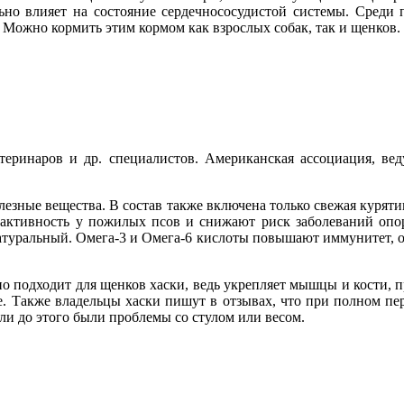
ьно влияет на состояние сердечнососудистой системы. Среди 
 Можно кормить этим кормом как взрослых собак, так и щенков.
етеринаров и др. специалистов. Американская ассоциация, вед
олезные вещества. В состав также включена только свежая курят
активность у пожилых псов и снижают риск заболеваний опор
 натуральный. Омега-3 и Омега-6 кислоты повышают иммунитет, 
но подходит для щенков хаски, ведь укрепляет мышцы и кости, п
е. Также владельцы хаски пишут в отзывах, что при полном пер
сли до этого были проблемы со стулом или весом.