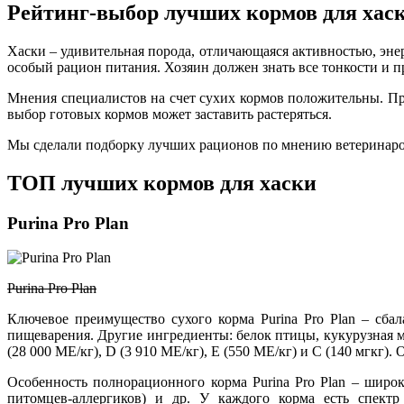
Рейтинг-выбор лучших кормов для хас
Хаски – удивительная порода, отличающаяся активностью, эне
особый рацион питания. Хозяин должен знать все тонкости и п
Мнения специалистов на счет сухих кормов положительны. П
выбор готовых кормов может заставить растеряться.
Мы сделали подборку лучших рационов по мнению ветеринаров 
ТОП лучших кормов для хаски
Purina Pro Plan
Purina Pro Plan
Ключевое преимущество сухого корма Purina Pro Plan – сбал
пищеварения. Другие ингредиенты: белок птицы, кукурузная 
(28 000 МЕ/кг), D (3 910 МЕ/кг), Е (550 МЕ/кг) и С (140 мгкг
Особенность полнорационного корма Purina Pro Plan – широка
питомцев-аллергиков) и др. У каждого корма есть спект