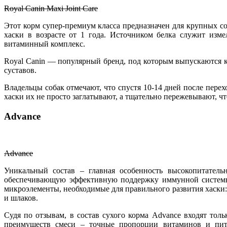
Royal Canin Maxi Joint Care
Этот корм супер-премиум класса предназначен для крупных со
хаски в возрасте от 1 года. Источником белка служит изм
витаминный комплекс.
Royal Canin — популярный бренд, под которым выпускаются к
суставов.
Владельцы собак отмечают, что спустя 10-14 дней после пере
хаски их не просто заглатывают, а тщательно пережевывают, ч
Advance
Advance
Уникальный состав – главная особенность высокопитатель
обеспечивающую эффективную поддержку иммунной системы 
микроэлементы, необходимые для правильного развития хаски:
и шлаков.
Судя по отзывам, в состав сухого корма Advance входят то
преимуществ смеси – точные пропорции витаминов и пит