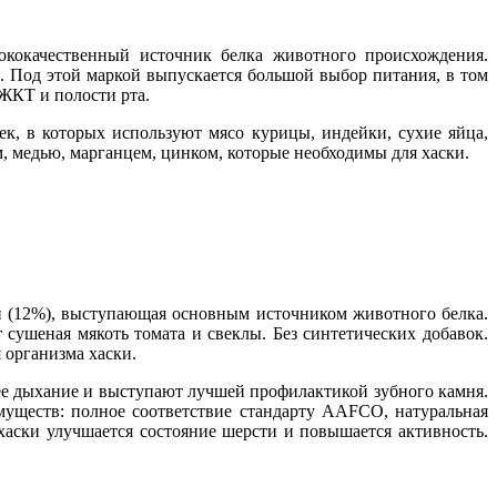
ококачественный источник белка животного происхождения.
. Под этой маркой выпускается большой выбор питания, в том
 ЖКТ и полости рта.
к, в которых используют мясо курицы, индейки, сухие яйца,
м, медью, марганцем, цинком, которые необходимы для хаски.
ди (12%), выступающая основным источником животного белка.
сушеная мякоть томата и свеклы. Без синтетических добавок.
 организма хаски.
ее дыхание и выступают лучшей профилактикой зубного камня.
имуществ: полное соответствие стандарту AAFCO, натуральная
хаски улучшается состояние шерсти и повышается активность.