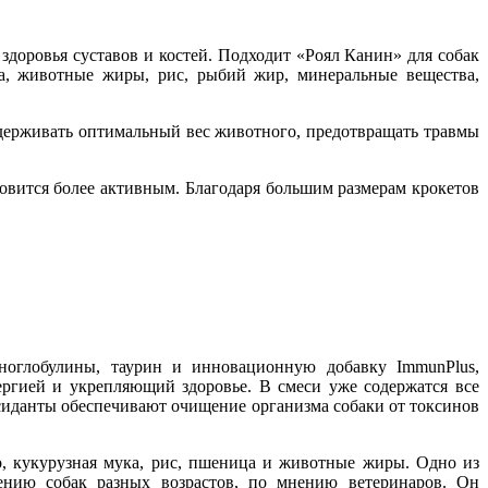
здоровья суставов и костей. Подходит «Роял Канин» для собак
ца, животные жиры, рис, рыбий жир, минеральные вещества,
ддерживать оптимальный вес животного, предотвращать травмы
новится более активным. Благодаря большим размерам крокетов
уноглобулины, таурин и инновационную добавку ImmunPlus,
гией и укрепляющий здоровье. В смеси уже содержатся все
ксиданты обеспечивают очищение организма собаки от токсинов
о, кукурузная мука, рис, пшеница и животные жиры. Одно из
нию собак разных возрастов, по мнению ветеринаров. Он