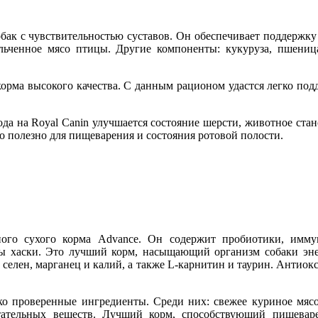
бак с чувствительностью суставов. Он обеспечивает поддержку 
ельченное мясо птицы. Другие компоненты: кукуруза, пшени
орма высокого качества. С данным рационом удастся легко по
хода на Royal Canin улучшается состояние шерсти, животное ста
то полезно для пищеварения и состояния ротовой полости.
ного сухого корма Advance. Он содержит пробиотики, имм
хаски. Это лучший корм, насыщающий организм собаки энер
 селен, марганец и калий, а также L-карнитин и таурин. Антио
лько проверенные ингредиенты. Среди них: свежее куриное мяс
ательных веществ. Лучший корм, способствующий пищеваре