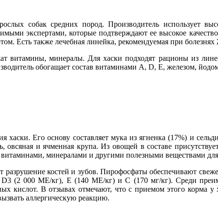
ослых собак средних пород. Производитель использует выс
симыми экспертами, которые подтверждают ее высокое качество
том. Есть также лечебная линейка, рекомендуемая при болезнях
жат витамины, минералы. Для хаски подходят рационы из линее
изводитель обогащает состав витаминами А, D, Е, железом, йодо
ия хаски. Его основу составляет мука из ягненка (17%) и сель
 овсяная и ячменная крупа. Из овощей в составе присутствует 
т витаминами, минералами и другими полезными веществами для
т разрушение костей и зубов. Пирофосфаты обеспечивают свеж
, D3 (2 000 МЕ/кг), E (140 МЕ/кг) и C (170 мг/кг). Среди пре
х кислот. В отзывах отмечают, что с приемом этого корма у 
вызвать аллергическую реакцию.