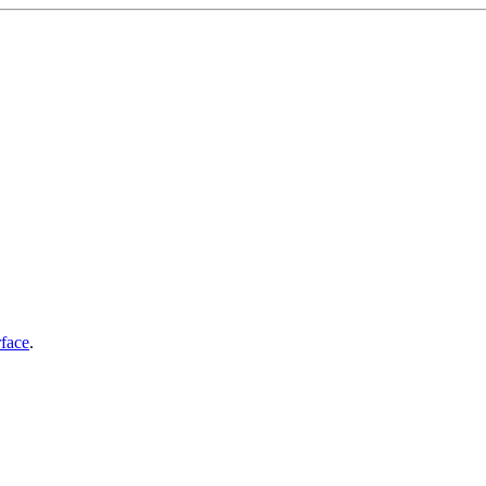
face
.