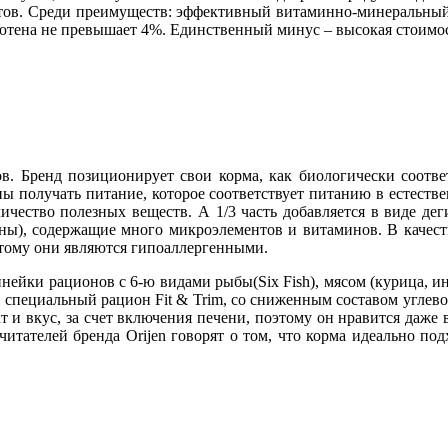
нтов. Среди преимуществ: эффективный витаминно-минеральный
ютена не превышает 4%. Единственный минус – высокая стоимос
сов. Бренд позиционирует свои корма, как биологически соот
ы получать питание, которое соответствует питанию в естествен
личество полезных веществ. А 1/3 часть добавляется в виде де
ны), содержащие много микроэлементов и витаминов. В качестве
оэтому они являются гипоаллергенными.
ейки рационов с 6-ю видами рыбы(Six Fish), мясом (курица, ин
 специальный рацион Fit & Trim, со сниженным составом углев
и вкус, за счет включения печени, поэтому он нравится даже
читателей бренда Orijen говорят о том, что корма идеально под