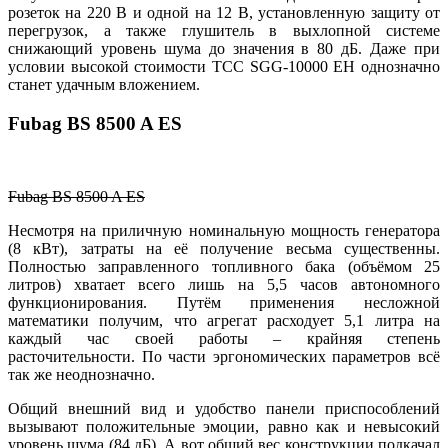
розеток на 220 В и одной на 12 В, установленную защиту от
перегрузок, а также глушитель в выхлопной системе
снижающий уровень шума до значения в 80 дБ. Даже при
условии высокой стоимости ТСС SGG-10000 EH однозначно
станет удачным вложением.
Fubag BS 8500 A ES
Fubag BS 8500 A ES
Несмотря на приличную номинальную мощность генератора
(8 кВт), затраты на её получение весьма существенны.
Полностью заправленного топливного бака (объёмом 25
литров) хватает всего лишь на 5,5 часов автономного
функционирования. Путём применения несложной
математики получим, что агрегат расходует 5,1 литра на
каждый час своей работы – крайняя степень
расточительности. По части эргономических параметров всё
так же неоднозначно.
Общий внешний вид и удобство панели приспособлений
вызывают положительные эмоции, равно как и невысокий
уровень шума (84 дБ). А вот общий вес конструкции подкачал