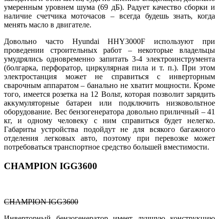
умеренным уровнем шума (69 дБ). Радует качество сборки и
наличие счетчика моточасов – всегда будешь знать, когда
менять масло в двигателе.
Довольно часто Hyundai HHY3000F используют при
проведении строительных работ – некоторые владельцы
умудрялись одновременно запитать 3-4 электроинструмента
(болгарка, перфоратор, циркулярная пила и т. п.). При этом
электростанция может не справиться с инверторным
сварочным аппаратом – банально не хватит мощности. Кроме
того, имеется розетка на 12 Вольт, которая позволит зарядить
аккумуляторные батареи или подключить низковольтное
оборудование. Вес бензогенератора довольно приличный – 41
кг, и одному человеку с ним справиться будет нелегко.
Габариты устройства подойдут не для всякого багажного
отделения легковых авто, поэтому при перевозке может
потребоваться транспортное средство большей вместимости.
CHAMPION IGG3600
CHAMPION IGG3600
Инверторный бензогенератор имеет лучшую конструкцию