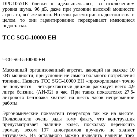
DPG10551E близки к идеальным…все, за исключением
уровня шума. 96 дБ, даже при условии высокой мощности
агрегата, всё же много. Но если рассматривать достоинства в
целом, то они гарантированно перекрывают имеющиеся
недостатки.
ТСС SGG-10000 EH
ТСС SGG-10000 EH
Массивный организованный агрегат, дающий на выходе 10
кВт мощности, при условии не самого большого потребления
топлива. Назвать ТСС SGG-10000 EH «прожорливым» точно
не получится – четырёхтактный движок расходует всего 4,9
литра бензина (АИ-92) в час. При таких показателях 27,5-
литрового бензобака хватает на шесть часов непрерывной
работы.
Эргономические показатели генератора так же на высоте.
Пользователи очень рады тому факту, что конструкция
предусматривает наличие колёс, поскольку переносить
громаду весом 197 килограммов вручную не хватает
энтузиазма. Из остального можно выделить наличие трёх