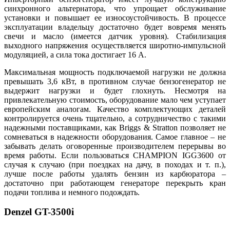
синхронного альтернатора, что упрощает обслуживание
установки и повышает ее износоустойчивость. В процессе
эксплуатации владельцу достаточно будет вовремя менять
свечи и масло (имеется датчик уровня). Стабилизация
выходного напряжения осуществляется широтно-импульсной
модуляцией, а сила тока достигает 16 А.
Максимальная мощность подключаемой нагрузки не должна
превышать 3,6 кВт, в противном случае бензогенератор не
выдержит нагрузки и будет глохнуть. Несмотря на
привлекательную стоимость, оборудование мало чем уступает
европейским аналогам. Качество комплектующих деталей
контролируется очень тщательно, а сотрудничество с такими
надежными поставщиками, как Briggs & Stratton позволяет не
сомневаться в надежности оборудования. Самое главное – не
забывать делать оговоренные производителем перерывы во
время работы. Если пользоваться CHAMPION IGG3600 от
случая к случаю (при поездках на дачу, в походах и т. п.),
лучше после работы удалять бензин из карбюратора –
достаточно при работающем генераторе перекрыть кран
подачи топлива и немного подождать.
Denzel GT-3500i