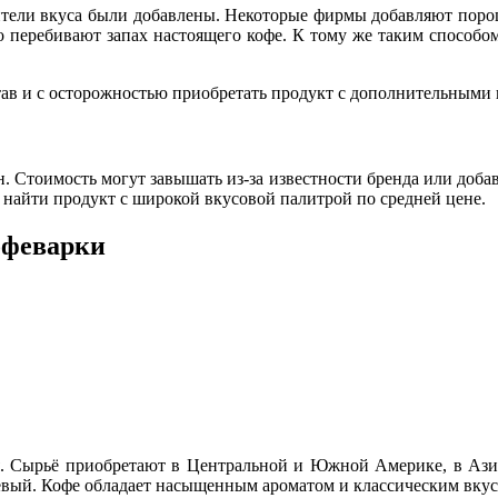
лители вкуса были добавлены. Некоторые фирмы добавляют пор
но перебивают запах настоящего кофе. К тому же таким способо
в и с осторожностью приобретать продукт с дополнительными ко
ен. Стоимость могут завышать из-за известности бренда или доба
 найти продукт с широкой вкусовой палитрой по средней цене.
офеварки
. Сырьё приобретают в Центральной и Южной Америке, в Азии
невый. Кофе обладает насыщенным ароматом и классическим вку