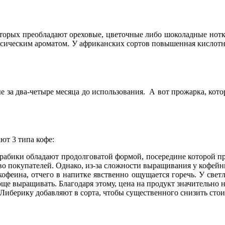
которых преобладают ореховые, цветочные либо шоколадные нот
ическим ароматом. У африканских сортов повышенная кислотнос
а два-четыре месяца до использования. А вот прожарка, которая
ют 3 типа кофе:
арабики обладают продолговатой формой, посередине которой пр
во покупателей. Однако, из-за сложности выращивания у кофейн
кофеина, отчего в напитке явственно ощущается горечь. У свет
ще выращивать. Благодаря этому, цена на продукт значительно 
. Либерику добавляют в сорта, чтобы существенного снизить стои