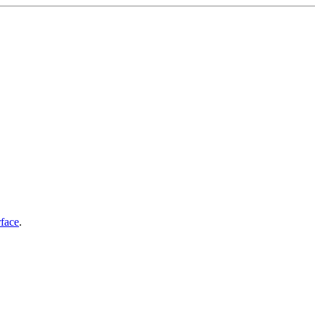
face
.