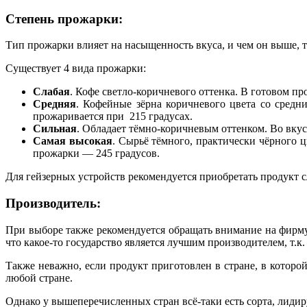
Степень прожарки:
Тип прожарки влияет на насыщенность вкуса, и чем он выше, т
Существует 4 вида прожарки:
Слабая
. Кофе светло-коричневого оттенка. В готовом п
Средняя
. Кофейные зёрна коричневого цвета со средн
прожаривается при 215 градусах.
Сильная
. Обладает тёмно-коричневым оттенком. Во вкус
Самая высокая
. Сырьё тёмного, практически чёрного ц
прожарки — 245 градусов.
Для гейзерных устройств рекомендуется приобретать продукт 
Производитель:
При выборе также рекомендуется обращать внимание на фирму.
что какое-то государство является лучшим производителем, т.к.
Также неважно, если продукт приготовлен в стране, в котор
любой стране.
Однако у вышеперечисленных стран всё-таки есть сорта, лиди