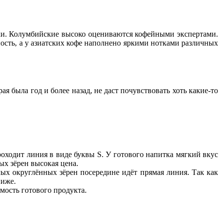
ки. Колумбийские высоко оцениваются кофейными экспертами.
ть, а у азиатских кофе наполнено яркими нотками различных
 была год и более назад, не даст почувствовать хоть какие-то
оходит линия в виде буквы S. У готового напитка мягкий вкус
ых зёрен высокая цена.
лых округлённых зёрен посередине идёт прямая линия. Так как
ниже.
мость готового продукта.