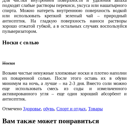
Для чистки внутренней поверхности и удаления запаха
подходят слабые растворы перекиси, уксуса или нашатырного
спирта. Можно натереть внутреннюю поверхность водкой
или использовать крепкий зеленый чай – природный
антисептик. На гладкую поверхность наноси растворы
хорошо отжатой губкой, а в остальных случаях воспользуйся
пульверизатором.
Носки с солью
Носки
Возьми чистые ненужные хлопковые носки и плотно наполни
их поваренной солью. После этого оставь их в обуви
минимум на ночь, а лучше – на 2-3 дня. Вместо соли можно
еще использовать смесь из соды и измельченного
активированного угля – еще один хороший абсорбент и
антисептик.
Отмечено
Здоровье
,
обувь
,
Спорт и отдых
,
Товары
Вам также может понравиться