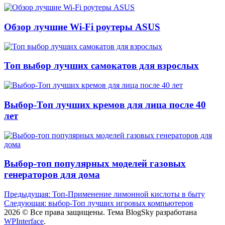
Обзор лучшие Wi-Fi роутеры ASUS
Топ выбор лучших самокатов для взрослых
Выбор-Топ лучших кремов для лица после 40
лет
Выбор-топ популярных моделей газовых
генераторов для дома
Навигация
Предыдущая:
Топ-Применение лимонной кислоты в быту
Следующая:
выбор-Топ лучших игровых компьютеров
по
2026 © Все права защищены. Тема BlogSky разработана
записям
WPInterface
.