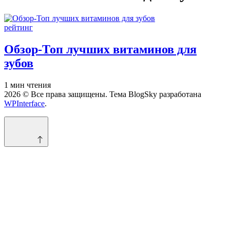
Опубликовано
рейтинг
в
Обзор-Топ лучших витаминов для
зубов
Расчётное
1 мин чтения
время
2026 © Все права защищены. Тема BlogSky разработана
чтения
WPInterface
.