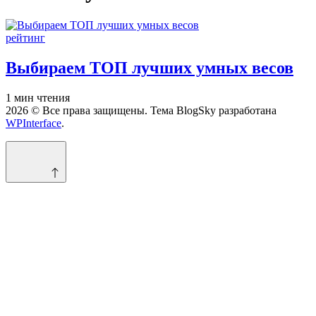
Опубликовано
рейтинг
в
Выбираем ТОП лучших умных весов
Расчётное
1 мин чтения
время
2026 © Все права защищены. Тема BlogSky разработана
чтения
WPInterface
.