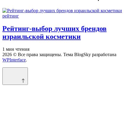
Опубликовано
рейтинг
в
Рейтинг-выбор лучших брендов
израильской косметики
Расчётное
1 мин чтения
время
2026 © Все права защищены. Тема BlogSky разработана
чтения
WPInterface
.