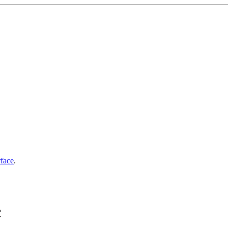
face
.
с