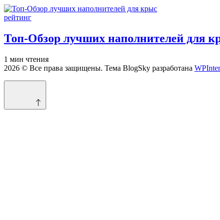
Опубликовано
рейтинг
в
Топ-Обзор лучших наполнителей для к
Расчётное
1 мин чтения
время
2026 © Все права защищены. Тема BlogSky разработана
WPInter
чтения