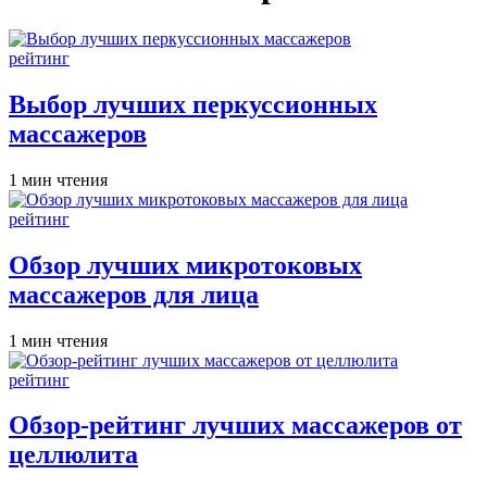
Опубликовано
рейтинг
в
Выбор лучших перкуссионных
массажеров
Расчётное
1 мин чтения
время
чтения
Опубликовано
рейтинг
в
Обзор лучших микротоковых
массажеров для лица
Расчётное
1 мин чтения
время
чтения
Опубликовано
рейтинг
в
Обзор-рейтинг лучших массажеров от
целлюлита