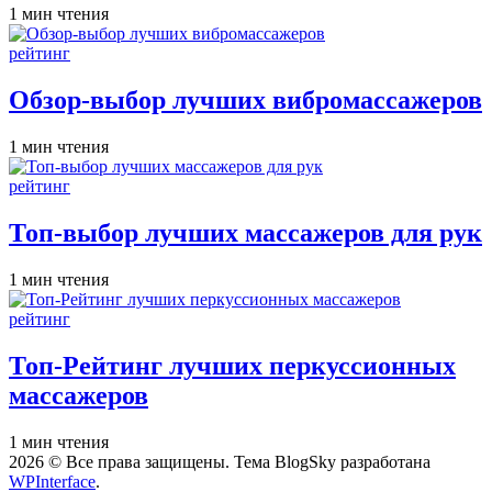
Расчётное
1 мин чтения
время
чтения
Опубликовано
рейтинг
в
Обзор-выбор лучших вибромассажеров
Расчётное
1 мин чтения
время
чтения
Опубликовано
рейтинг
в
Топ-выбор лучших массажеров для рук
Расчётное
1 мин чтения
время
чтения
Опубликовано
рейтинг
в
Топ-Рейтинг лучших перкуссионных
массажеров
Расчётное
1 мин чтения
время
2026 © Все права защищены. Тема BlogSky разработана
чтения
WPInterface
.