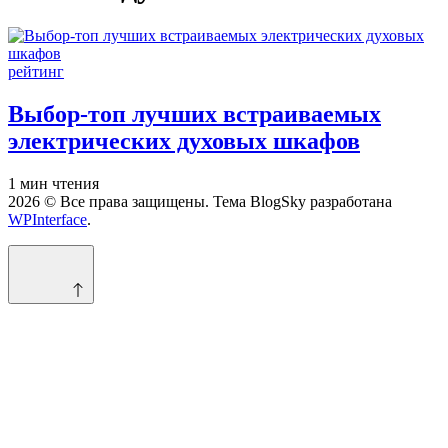
Опубликовано
рейтинг
в
Выбор-топ лучших встраиваемых
электрических духовых шкафов
Расчётное
1 мин чтения
время
2026 © Все права защищены. Тема BlogSky разработана
чтения
WPInterface
.