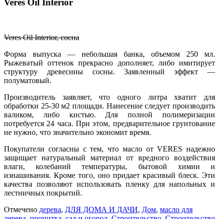
Veres Oil Interior
Veres Oil Interior, сосна
Форма выпуска — небольшая банка, объемом 250 мл.
Рыжеватый оттенок прекрасно дополняет, либо имитирует
структуру древесины сосны. Заявленный эффект —
полуматовый.
Производитель заявляет, что одного литра хватит для
обработки 25-30 м2 площади. Нанесение следует производить
валиком, либо кистью. Для полной полимеризации
потребуется 24 часа. При этом, предварительное грунтование
не нужно, что значительно экономит время.
Покупатели согласны с тем, что масло от VERES надежно
защищает натуральный материал от вредного воздействия
влаги, колебаний температуры, бытовой химии и
изнашивания. Кроме того, оно придает красивый блеск. Эти
качества позволяют использовать пленку для напольных и
лестничных покрытий.
Отмечено
дерева
,
ДЛЯ ДОМА И ДАЧИ
,
Дом
,
масло для
дерева
,
пропитка
,
сад и огород
,
Строительство
,
Строительство